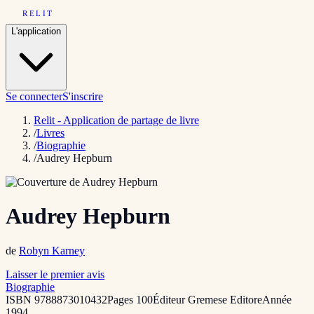
RELIT
L'application
Se connecter
S'inscrire
Relit - Application de partage de livre
/
Livres
/
Biographie
/
Audrey Hepburn
Audrey Hepburn
de
Robyn Karney
Laisser le premier avis
Biographie
ISBN
9788873010432
Pages
100
Éditeur
Gremese Editore
Année
1994