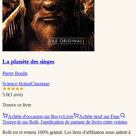
La planète des singes
Pierre Boulle
Science-fiction
Classique
5.0
(
1
avis)
Trouve ce livre
Achète d'occasion sur RecycLivre
Achète neuf sur Fnac
Trouve-le sur Relit, l'application de partage de livres entre voisins
Relit est et restera 100% gratuit. Les liens d'affiliation nous aident à