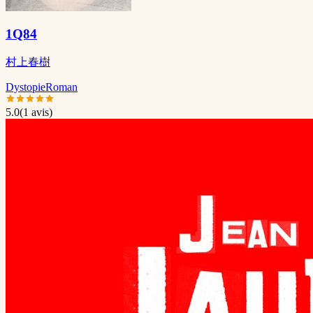
1Q84
村上春樹
Dystopie
Roman
5.0
(
1
avis)