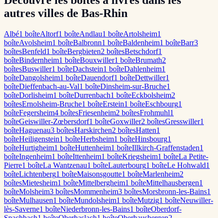
Découvre les boîtes à livres dans les
autres villes de Bas-Rhin
Albé
1
boîte
Altorf
1
boîte
Andlau
1
boîte
Artolsheim
1
boîte
Avolsheim
1
boîte
Balbronn
1
boîte
Baldenheim
1
boîte
Barr
3
boîte
s
Benfeld
1
boîte
Bergbieten
2
boîte
s
Betschdorf
1
boîte
Bindernheim
1
boîte
Bouxwiller
1
boîte
Brumath
2
boîte
s
Buswiller
1
boîte
Dachstein
1
boîte
Dahlenheim
1
boîte
Dangolsheim
1
boîte
Dauendorf
1
boîte
Dettwiller
1
boîte
Dieffenbach-au-Val
1
boîte
Dinsheim-sur-Bruche
1
boîte
Dorlisheim
1
boîte
Durrenbach
1
boîte
Eckbolsheim
2
boîte
s
Ernolsheim-Bruche
1
boîte
Erstein
1
boîte
Eschbourg
1
boîte
Fegersheim
4
boîte
s
Friesenheim
2
boîte
s
Frohmuhl
1
boîte
Geiswiller-Zœbersdorf
1
boîte
Goxwiller
2
boîte
s
Gresswiller
1
boîte
Haguenau
3
boîte
s
Harskirchen
2
boîte
s
Hatten
1
boîte
Heiligenstein
1
boîte
Herbsheim
1
boîte
Hinsbourg
1
boîte
Hurtigheim
1
boîte
Huttenheim
1
boîte
Illkirch-Graffenstaden
1
boîte
Ingenheim
1
boîte
Ittenheim
1
boîte
Kriegsheim
1
boîte
La Petite-
Pierre
1
boîte
La Wantzenau
1
boîte
Lauterbourg
1
boîte
Le Hohwald
1
boîte
Lichtenberg
1
boîte
Maisonsgoutte
1
boîte
Marlenheim
2
boîte
s
Mietesheim
1
boîte
Mittelbergheim
1
boîte
Mittelhausbergen
1
boîte
Molsheim
3
boîte
s
Mommenheim
3
boîte
s
Morsbronn-les-Bains
1
boîte
Mulhausen
1
boîte
Mundolsheim
1
boîte
Mutzig
1
boîte
Neuwiller-
lès-Saverne
1
boîte
Niederbronn-les-Bains
1
boîte
Oberdorf-
Spachbach
1
boîte
Oberhaslach
1
boîte
Oberhausbergen
2