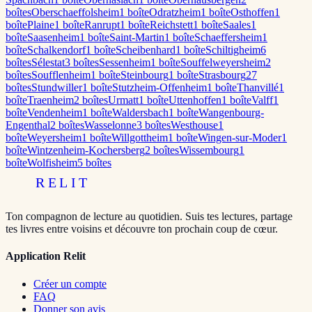
boîte
s
Oberschaeffolsheim
1
boîte
Odratzheim
1
boîte
Osthoffen
1
boîte
Plaine
1
boîte
Ranrupt
1
boîte
Reichstett
1
boîte
Saales
1
boîte
Saasenheim
1
boîte
Saint-Martin
1
boîte
Schaeffersheim
1
boîte
Schalkendorf
1
boîte
Scheibenhard
1
boîte
Schiltigheim
6
boîte
s
Sélestat
3
boîte
s
Sessenheim
1
boîte
Souffelweyersheim
2
boîte
s
Soufflenheim
1
boîte
Steinbourg
1
boîte
Strasbourg
27
boîte
s
Stundwiller
1
boîte
Stutzheim-Offenheim
1
boîte
Thanvillé
1
boîte
Traenheim
2
boîte
s
Urmatt
1
boîte
Uttenhoffen
1
boîte
Valff
1
boîte
Vendenheim
1
boîte
Waldersbach
1
boîte
Wangenbourg-
Engenthal
2
boîte
s
Wasselonne
3
boîte
s
Westhouse
1
boîte
Weyersheim
1
boîte
Willgottheim
1
boîte
Wingen-sur-Moder
1
boîte
Wintzenheim-Kochersberg
2
boîte
s
Wissembourg
1
boîte
Wolfisheim
5
boîte
s
RELIT
Ton compagnon de lecture au quotidien. Suis tes lectures, partage
tes livres entre voisins et découvre ton prochain coup de cœur.
Application Relit
Créer un compte
FAQ
Donner son avis