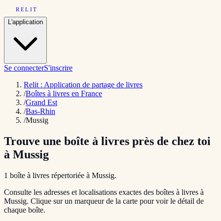
RELIT
L'application
Se connecter
S'inscrire
Relit : Application de partage de livres
/
Boîtes à livres en France
/
Grand Est
/
Bas-Rhin
/
Mussig
Trouve une boîte à livres près de chez toi
à
Mussig
1
boîte
à livres répertoriée
à
Mussig
.
Consulte les adresses et localisations exactes des boîtes à livres à
Mussig
. Clique sur un marqueur de la carte pour voir le détail de
chaque boîte.