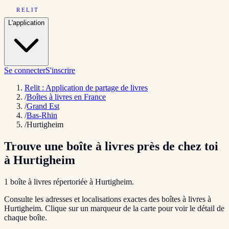
RELIT
L'application
Se connecter
S'inscrire
Relit : Application de partage de livres
/
Boîtes à livres en France
/
Grand Est
/
Bas-Rhin
/
Hurtigheim
Trouve une boîte à livres près de chez toi
à
Hurtigheim
1
boîte
à livres répertoriée
à
Hurtigheim
.
Consulte les adresses et localisations exactes des boîtes à livres à
Hurtigheim
. Clique sur un marqueur de la carte pour voir le détail de
chaque boîte.