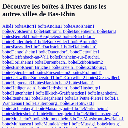
Découvre les boîtes à livres dans les
autres villes de Bas-Rhin
Albé
1
boîte
Altorf
1
boîte
Andlau
1
boîte
Artolsheim
1
boîte
Avolsheim
1
boîte
Balbronn
1
boîte
Baldenheim
1
boîte
Barr
3
boîte
s
Benfeld
1
boîte
Bergbieten
2
boîte
s
Betschdorf
1
boîte
Bindernheim
1
boîte
Bouxwiller
1
boîte
Brumath
2
boîte
s
Buswiller
1
boîte
Dachstein
1
boîte
Dahlenheim
1
boîte
Dangolsheim
1
boîte
Dauendorf
1
boîte
Dettwiller
1
boîte
Dieffenbach-au-Val
1
boîte
Dinsheim-sur-Bruche
1
boîte
Dorlisheim
1
boîte
Durrenbach
1
boîte
Eckbolsheim
2
boîte
s
Ernolsheim-Bruche
1
boîte
Erstein
1
boîte
Eschbourg
1
boîte
Fegersheim
4
boîte
s
Friesenheim
2
boîte
s
Frohmuhl
1
boîte
Geiswiller-Zœbersdorf
1
boîte
Goxwiller
2
boîte
s
Gresswiller
1
boîte
Haguenau
3
boîte
s
Harskirchen
2
boîte
s
Hatten
1
boîte
Heiligenstein
1
boîte
Herbsheim
1
boîte
Hinsbourg
1
boîte
Huttenheim
1
boîte
Illkirch-Graffenstaden
1
boîte
Ingenheim
1
boîte
Ittenheim
1
boîte
Kriegsheim
1
boîte
La Petite-Pierre
1
boîte
La
Wantzenau
1
boîte
Lauterbourg
1
boîte
Le Hohwald
1
boîte
Lichtenberg
1
boîte
Maisonsgoutte
1
boîte
Marlenheim
2
boîte
s
Mietesheim
1
boîte
Mittelbergheim
1
boîte
Mittelhausbergen
1
boîte
Molsheim
3
boîte
s
Mommenheim
3
boîte
s
Morsbronn-les-Bains
1
boîte
Mulhausen
1
boîte
Mundolsheim
1
boîte
Mussig
1
boîte
Mutzig
1