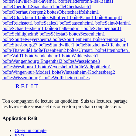
boîte
Neuwiller-lès-Saverne
1
boîte
Niederbronn-les-Bains
1
boîte
Oberdorf-Spachbach
1
boîte
Oberhaslach
1
boîte
Oberhausbergen
2
boîte
s
Oberschaeffolsheim
1
boîte
Odratzheim
1
boîte
Osthoffen
1
boîte
Plaine
1
boîte
Ranrupt
1
boîte
Reichstett
1
boîte
Saales
1
boîte
Saasenheim
1
boîte
Saint-Martin
1
boîte
Schaeffersheim
1
boîte
Schalkendorf
1
boîte
Scheibenhard
1
boîte
Schiltigheim
6
boîte
s
Sélestat
3
boîte
s
Sessenheim
1
boîte
Souffelweyersheim
2
boîte
s
Soufflenheim
1
boîte
Steinbourg
1
boîte
Strasbourg
27
boîte
s
Stundwiller
1
boîte
Stutzheim-Offenheim
1
boîte
Thanvillé
1
boîte
Traenheim
2
boîte
s
Urmatt
1
boîte
Uttenhoffen
1
boîte
Valff
1
boîte
Vendenheim
1
boîte
Waldersbach
1
boîte
Wangenbourg-Engenthal
2
boîte
s
Wasselonne
3
boîte
s
Westhouse
1
boîte
Weyersheim
1
boîte
Willgottheim
1
boîte
Wingen-sur-Moder
1
boîte
Wintzenheim-Kochersberg
2
boîte
s
Wissembourg
1
boîte
Wolfisheim
5
boîte
s
RELIT
Ton compagnon de lecture au quotidien. Suis tes lectures, partage
tes livres entre voisins et découvre ton prochain coup de cœur.
Application Relit
Créer un compte
FAQ