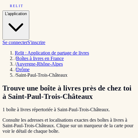
RELIT
L'application
Se connecter
S'inscrire
Relit : Application de partage de livres
/
Boîtes à livres en France
/
Auvergne-Rhône-Alpes
/
Drôme
/
Saint-Paul-Trois-Châteaux
Trouve une boîte à livres près de chez toi
à
Saint-Paul-Trois-Châteaux
1
boîte
à livres répertoriée
à
Saint-Paul-Trois-Châteaux
.
Consulte les adresses et localisations exactes des boîtes à livres à
Saint-Paul-Trois-Châteaux
. Clique sur un marqueur de la carte pour
voir le détail de chaque boîte.