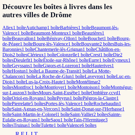
Découvre les boîtes à livres dans les
autres villes de Drôme
Allex
1
boîte
Autichamp
1
boîte
Barbières
1
boîte
Beaumont-lès-
Valence
1
boîte
Beaumont-Monteux
1
boîte
Beaurières
1
boîte
Beauvallon
1
boîte
Bénivay-Ollon
1
boîte
Bouchet
1
boîte
Bourg-
de-Péage
1
boîte
Bourg-lès-Valence
1
boîte
Bouvante
2
boîte
s
Buis-les-
Baronnies
1
boîte
Chantemerle-lès-Grignan
1
boîte
Châtillon-en-
Diois
2
boîte
s
Clérieux
1
boîte
Colonzelle
1
boîte
Crest
1
boîte
Die
2
boîte
s
Dieulefit
1
boîte
Étoile-sur-Rhône
1
boîte
Eurre
1
boîte
Eymeux
1
boîte
Geyssans
1
boîte
Gigors-et-Lozeron
1
boîte
Hauterives
1
boîte
Hostun
1
boîte
La Baume-de-Transit
1
boîte
La Motte-
Chalancon
1
boîte
La Roche-de-Glun
1
boîte
Laveyron
1
boîte
Luc-en-
Diois
1
boîte
Lus-la-Croix-Haute
1
boîte
Montélimar
2
boîte
s
Montfroc
1
boîte
Montjoyer
1
boîte
Montoison
1
boîte
Montségur-
sur-Lauzon
3
boîte
s
Mours-Saint-Eusèbe
1
boîte
Omblèze,ccvd
1
boîte
Oriol-en-Royans
1
boîte
Peyrus
1
boîte
Piégros-la-Clastre
1
boîte
Pierrelatte
5
boîte
s
Portes-lès-Valence
1
boîte
Rochebaudin
1
boîte
Saint-Agnan-en-Vercors
1
boîte
Saint-Donat-sur-l'Herbasse
1
boîte
Saint-Martin-le-Colonel
1
boîte
Saint-Vallier
2
boîte
s
Sainte-
Eulalie-en-Royans
1
boîte
Saou
1
boîte
Tain-l'Hermitage
3
boîte
s
Truinas
1
boîte
Tulette
1
boîte
Valence
6
boîte
s
RELIT