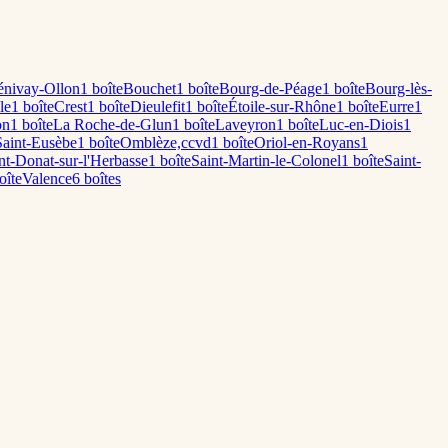
énivay-Ollon
1
boîte
Bouchet
1
boîte
Bourg-de-Péage
1
boîte
Bourg-lès-
le
1
boîte
Crest
1
boîte
Dieulefit
1
boîte
Étoile-sur-Rhône
1
boîte
Eurre
1
on
1
boîte
La Roche-de-Glun
1
boîte
Laveyron
1
boîte
Luc-en-Diois
1
aint-Eusèbe
1
boîte
Omblèze,ccvd
1
boîte
Oriol-en-Royans
1
nt-Donat-sur-l'Herbasse
1
boîte
Saint-Martin-le-Colonel
1
boîte
Saint-
oîte
Valence
6
boîte
s