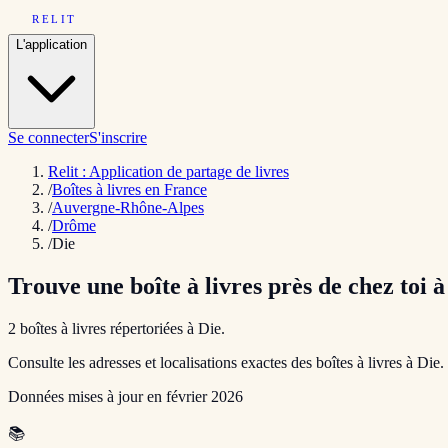
RELIT
L'application
Se connecter
S'inscrire
Relit : Application de partage de livres
/
Boîtes à livres en France
/
Auvergne-Rhône-Alpes
/
Drôme
/
Die
Trouve une boîte à livres près de chez toi 
2
boîte
s
à livres répertoriée
s
à
Die
.
Consulte les adresses et localisations exactes des boîtes à livres à
Die
.
Données mises à jour en
février 2026
📚