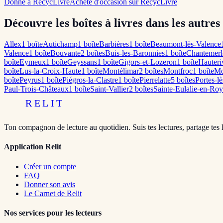
Donne à RecycLivre
Achète d'occasion sur RecycLivre
Découvre les boîtes à livres dans les autres
Allex
1
boîte
Autichamp
1
boîte
Barbières
1
boîte
Beaumont-lès-Valence
Valence
1
boîte
Bouvante
2
boîte
s
Buis-les-Baronnies
1
boîte
Chantemerl
boîte
Eymeux
1
boîte
Geyssans
1
boîte
Gigors-et-Lozeron
1
boîte
Hauteri
boîte
Lus-la-Croix-Haute
1
boîte
Montélimar
2
boîte
s
Montfroc
1
boîte
Mo
boîte
Peyrus
1
boîte
Piégros-la-Clastre
1
boîte
Pierrelatte
5
boîte
s
Portes-l
Paul-Trois-Châteaux
1
boîte
Saint-Vallier
2
boîte
s
Sainte-Eulalie-en-Ro
RELIT
Ton compagnon de lecture au quotidien. Suis tes lectures, partage tes 
Application Relit
Créer un compte
FAQ
Donner son avis
Le Carnet de Relit
Nos services pour les lecteurs