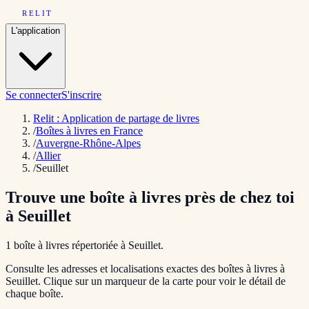
RELIT
L'application
Se connecter
S'inscrire
Relit : Application de partage de livres
/
Boîtes à livres en France
/
Auvergne-Rhône-Alpes
/
Allier
/
Seuillet
Trouve une boîte à livres près de chez toi
à
Seuillet
1
boîte
à livres répertoriée
à
Seuillet
.
Consulte les adresses et localisations exactes des boîtes à livres à
Seuillet
. Clique sur un marqueur de la carte pour voir le détail de
chaque boîte.