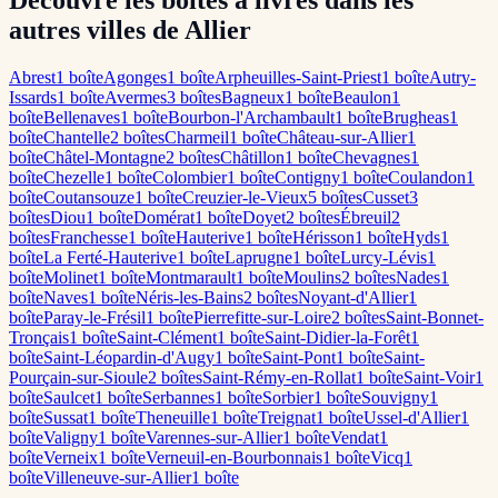
Découvre les boîtes à livres dans les
autres villes de Allier
Abrest
1
boîte
Agonges
1
boîte
Arpheuilles-Saint-Priest
1
boîte
Autry-
Issards
1
boîte
Avermes
3
boîte
s
Bagneux
1
boîte
Beaulon
1
boîte
Bellenaves
1
boîte
Bourbon-l'Archambault
1
boîte
Brugheas
1
boîte
Chantelle
2
boîte
s
Charmeil
1
boîte
Château-sur-Allier
1
boîte
Châtel-Montagne
2
boîte
s
Châtillon
1
boîte
Chevagnes
1
boîte
Chezelle
1
boîte
Colombier
1
boîte
Contigny
1
boîte
Coulandon
1
boîte
Coutansouze
1
boîte
Creuzier-le-Vieux
5
boîte
s
Cusset
3
boîte
s
Diou
1
boîte
Domérat
1
boîte
Doyet
2
boîte
s
Ébreuil
2
boîte
s
Franchesse
1
boîte
Hauterive
1
boîte
Hérisson
1
boîte
Hyds
1
boîte
La Ferté-Hauterive
1
boîte
Laprugne
1
boîte
Lurcy-Lévis
1
boîte
Molinet
1
boîte
Montmarault
1
boîte
Moulins
2
boîte
s
Nades
1
boîte
Naves
1
boîte
Néris-les-Bains
2
boîte
s
Noyant-d'Allier
1
boîte
Paray-le-Frésil
1
boîte
Pierrefitte-sur-Loire
2
boîte
s
Saint-Bonnet-
Tronçais
1
boîte
Saint-Clément
1
boîte
Saint-Didier-la-Forêt
1
boîte
Saint-Léopardin-d'Augy
1
boîte
Saint-Pont
1
boîte
Saint-
Pourçain-sur-Sioule
2
boîte
s
Saint-Rémy-en-Rollat
1
boîte
Saint-Voir
1
boîte
Saulcet
1
boîte
Serbannes
1
boîte
Sorbier
1
boîte
Souvigny
1
boîte
Sussat
1
boîte
Theneuille
1
boîte
Treignat
1
boîte
Ussel-d'Allier
1
boîte
Valigny
1
boîte
Varennes-sur-Allier
1
boîte
Vendat
1
boîte
Verneix
1
boîte
Verneuil-en-Bourbonnais
1
boîte
Vicq
1
boîte
Villeneuve-sur-Allier
1
boîte