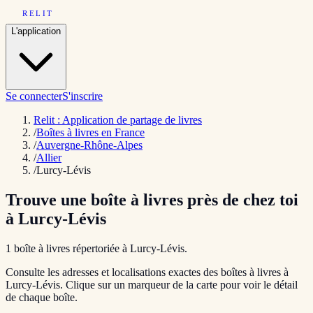
RELIT
L'application
Se connecter
S'inscrire
Relit : Application de partage de livres
/
Boîtes à livres en France
/
Auvergne-Rhône-Alpes
/
Allier
/
Lurcy-Lévis
Trouve une boîte à livres près de chez toi
à
Lurcy-Lévis
1
boîte
à livres répertoriée
à
Lurcy-Lévis
.
Consulte les adresses et localisations exactes des boîtes à livres à
Lurcy-Lévis
. Clique sur un marqueur de la carte pour voir le détail
de chaque boîte.