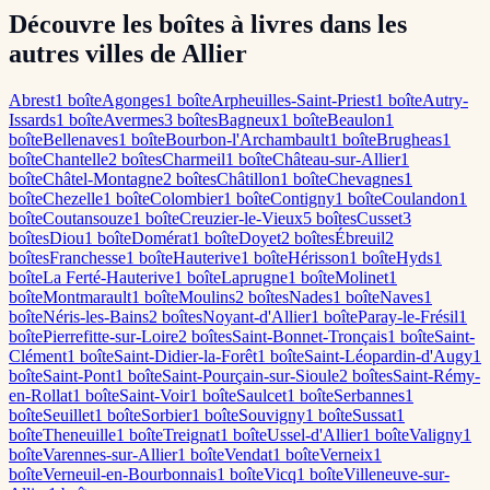
Découvre les boîtes à livres dans les
autres villes de Allier
Abrest
1
boîte
Agonges
1
boîte
Arpheuilles-Saint-Priest
1
boîte
Autry-
Issards
1
boîte
Avermes
3
boîte
s
Bagneux
1
boîte
Beaulon
1
boîte
Bellenaves
1
boîte
Bourbon-l'Archambault
1
boîte
Brugheas
1
boîte
Chantelle
2
boîte
s
Charmeil
1
boîte
Château-sur-Allier
1
boîte
Châtel-Montagne
2
boîte
s
Châtillon
1
boîte
Chevagnes
1
boîte
Chezelle
1
boîte
Colombier
1
boîte
Contigny
1
boîte
Coulandon
1
boîte
Coutansouze
1
boîte
Creuzier-le-Vieux
5
boîte
s
Cusset
3
boîte
s
Diou
1
boîte
Domérat
1
boîte
Doyet
2
boîte
s
Ébreuil
2
boîte
s
Franchesse
1
boîte
Hauterive
1
boîte
Hérisson
1
boîte
Hyds
1
boîte
La Ferté-Hauterive
1
boîte
Laprugne
1
boîte
Molinet
1
boîte
Montmarault
1
boîte
Moulins
2
boîte
s
Nades
1
boîte
Naves
1
boîte
Néris-les-Bains
2
boîte
s
Noyant-d'Allier
1
boîte
Paray-le-Frésil
1
boîte
Pierrefitte-sur-Loire
2
boîte
s
Saint-Bonnet-Tronçais
1
boîte
Saint-
Clément
1
boîte
Saint-Didier-la-Forêt
1
boîte
Saint-Léopardin-d'Augy
1
boîte
Saint-Pont
1
boîte
Saint-Pourçain-sur-Sioule
2
boîte
s
Saint-Rémy-
en-Rollat
1
boîte
Saint-Voir
1
boîte
Saulcet
1
boîte
Serbannes
1
boîte
Seuillet
1
boîte
Sorbier
1
boîte
Souvigny
1
boîte
Sussat
1
boîte
Theneuille
1
boîte
Treignat
1
boîte
Ussel-d'Allier
1
boîte
Valigny
1
boîte
Varennes-sur-Allier
1
boîte
Vendat
1
boîte
Verneix
1
boîte
Verneuil-en-Bourbonnais
1
boîte
Vicq
1
boîte
Villeneuve-sur-