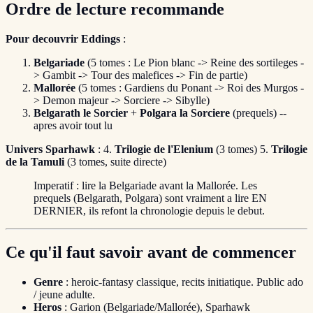
Ordre de lecture recommande
Pour decouvrir Eddings
:
Belgariade
(5 tomes : Le Pion blanc -> Reine des sortileges -
> Gambit -> Tour des malefices -> Fin de partie)
Mallorée
(5 tomes : Gardiens du Ponant -> Roi des Murgos -
> Demon majeur -> Sorciere -> Sibylle)
Belgarath le Sorcier
+
Polgara la Sorciere
(prequels) --
apres avoir tout lu
Univers Sparhawk
: 4.
Trilogie de l'Elenium
(3 tomes) 5.
Trilogie
de la Tamuli
(3 tomes, suite directe)
Imperatif : lire la Belgariade avant la Mallorée. Les
prequels (Belgarath, Polgara) sont vraiment a lire EN
DERNIER, ils refont la chronologie depuis le debut.
Ce qu'il faut savoir avant de commencer
Genre
: heroic-fantasy classique, recits initiatique. Public ado
/ jeune adulte.
Heros
: Garion (Belgariade/Mallorée), Sparhawk