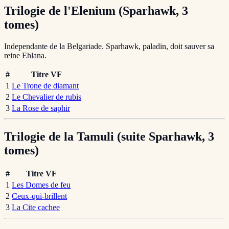
Trilogie de l'Elenium (Sparhawk, 3
tomes)
Independante de la Belgariade. Sparhawk, paladin, doit sauver sa
reine Ehlana.
#
Titre VF
1
Le Trone de diamant
2
Le Chevalier de rubis
3
La Rose de saphir
Trilogie de la Tamuli (suite Sparhawk, 3
tomes)
#
Titre VF
1
Les Domes de feu
2
Ceux-qui-brillent
3
La Cite cachee