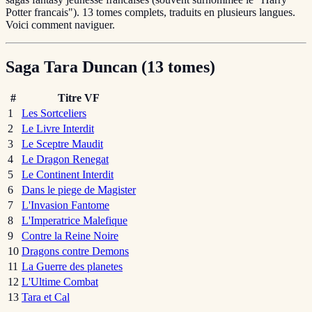
Potter francais"). 13 tomes complets, traduits en plusieurs langues.
Voici comment naviguer.
Saga Tara Duncan (13 tomes)
#
Titre VF
1
Les Sortceliers
2
Le Livre Interdit
3
Le Sceptre Maudit
4
Le Dragon Renegat
5
Le Continent Interdit
6
Dans le piege de Magister
7
L'Invasion Fantome
8
L'Imperatrice Malefique
9
Contre la Reine Noire
10
Dragons contre Demons
11
La Guerre des planetes
12
L'Ultime Combat
13
Tara et Cal