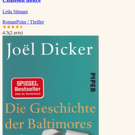
Leïla Slimani
Roman
Polar / Thriller
4.5
(
2
avis)