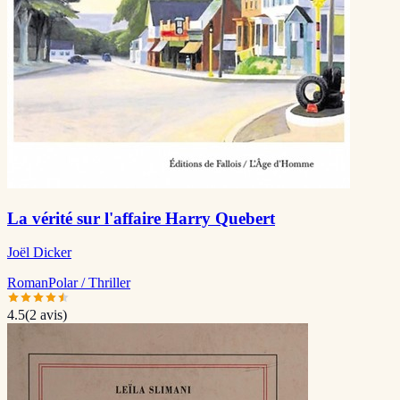
La vérité sur l'affaire Harry Quebert
Joël Dicker
Roman
Polar / Thriller
4.5
(
2
avis)