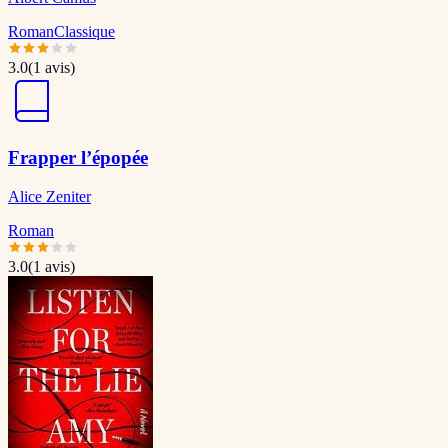
Roman
Classique
3.0
(
1
avis)
Frapper l’épopée
Alice Zeniter
Roman
3.0
(
1
avis)