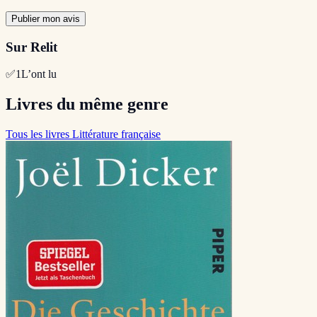
Publier mon avis
Sur Relit
✅
1
L’ont lu
Livres du même genre
Tous les livres Littérature française