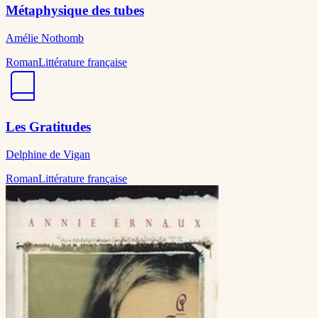
Métaphysique des tubes
Amélie Nothomb
Roman
Littérature française
Les Gratitudes
Delphine de Vigan
Roman
Littérature française