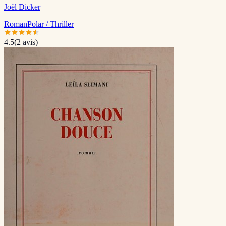
Joël Dicker
Roman
Polar / Thriller
4.5
(
2
avis)