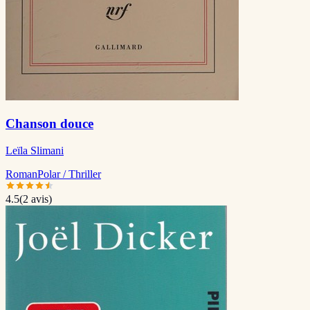
Chanson douce
Leïla Slimani
Roman
Polar / Thriller
4.5
(
2
avis)