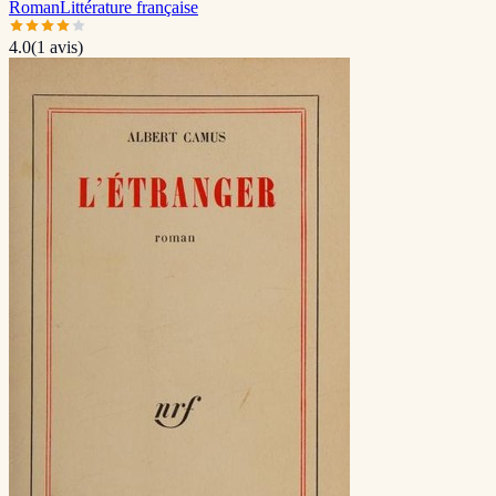
Roman
Littérature française
4.0
(
1
avis)