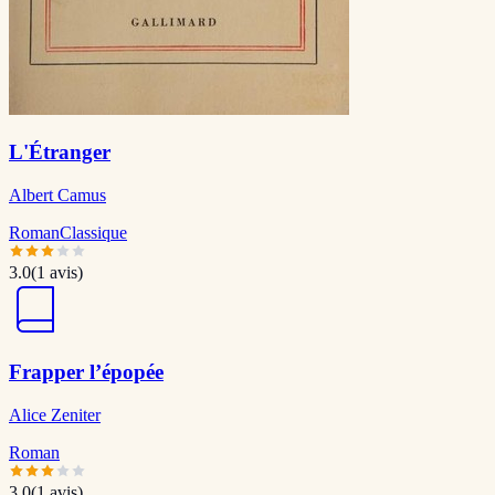
L'Étranger
Albert Camus
Roman
Classique
3.0
(
1
avis)
Frapper l’épopée
Alice Zeniter
Roman
3.0
(
1
avis)