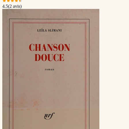
4.5
(
2
avis)