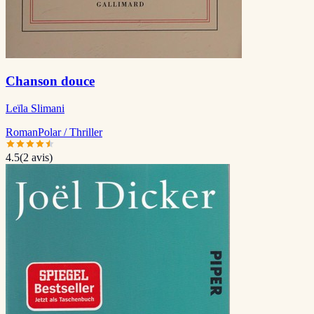
Chanson douce
Leïla Slimani
Roman
Polar / Thriller
4.5
(
2
avis)