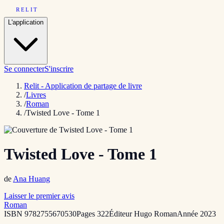
RELIT
L'application
Se connecter
S'inscrire
Relit - Application de partage de livre
/
Livres
/
Roman
/
Twisted Love - Tome 1
Twisted Love - Tome 1
de
Ana Huang
Laisser le premier avis
Roman
ISBN
9782755670530
Pages
322
Éditeur
Hugo Roman
Année
2023