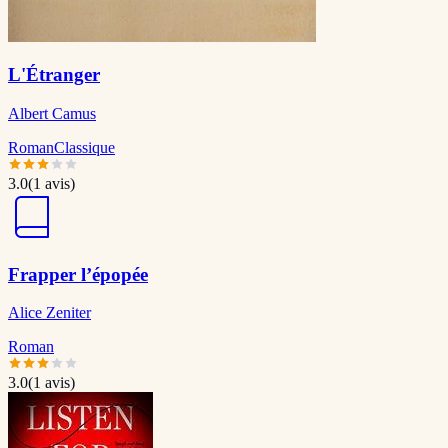
L'Étranger
Albert Camus
Roman
Classique
3.0
(
1
avis)
Frapper l’épopée
Alice Zeniter
Roman
3.0
(
1
avis)