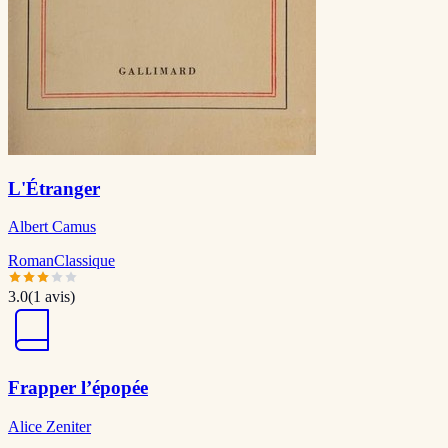
L'Étranger
Albert Camus
Roman
Classique
3.0
(
1
avis)
Frapper l’épopée
Alice Zeniter