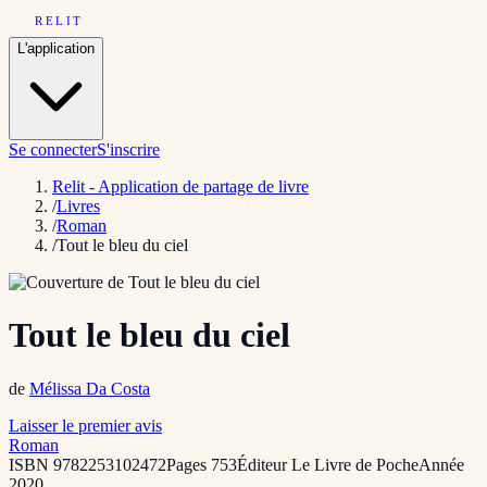
RELIT
L'application
Se connecter
S'inscrire
Relit - Application de partage de livre
/
Livres
/
Roman
/
Tout le bleu du ciel
Tout le bleu du ciel
de
Mélissa Da Costa
Laisser le premier avis
Roman
ISBN
9782253102472
Pages
753
Éditeur
Le Livre de Poche
Année
2020