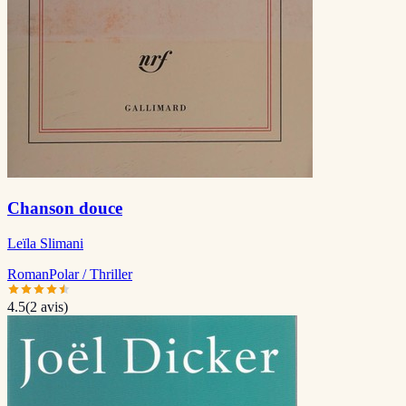
Chanson douce
Leïla Slimani
Roman
Polar / Thriller
4.5
(
2
avis)