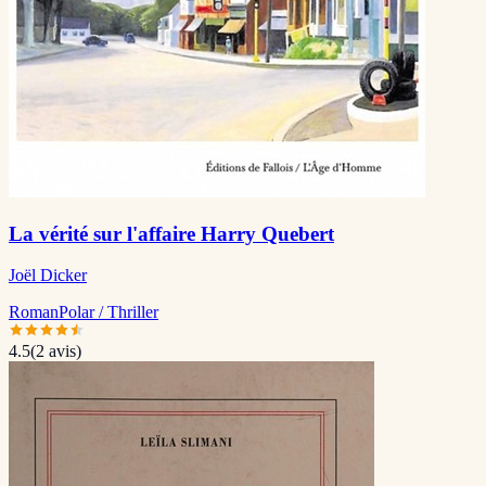
La vérité sur l'affaire Harry Quebert
Joël Dicker
Roman
Polar / Thriller
4.5
(
2
avis)