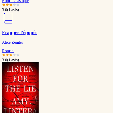
Roman
Classique
3.0
(
1
avis)
Frapper l’épopée
Alice Zeniter
Roman
3.0
(
1
avis)