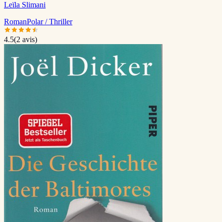
Leïla Slimani
Roman
Polar / Thriller
4.5
(
2
avis)