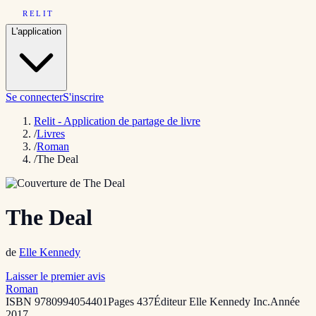
RELIT
L'application
Se connecter
S'inscrire
Relit - Application de partage de livre
/
Livres
/
Roman
/
The Deal
The Deal
de
Elle Kennedy
Laisser le premier avis
Roman
ISBN
9780994054401
Pages
437
Éditeur
Elle Kennedy Inc.
Année
2017