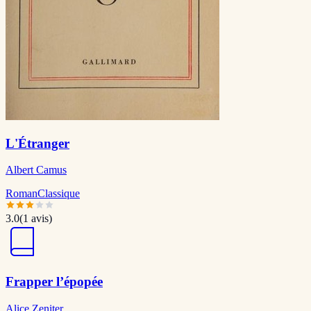
L'Étranger
Albert Camus
Roman
Classique
3.0
(
1
avis)
Frapper l’épopée
Alice Zeniter