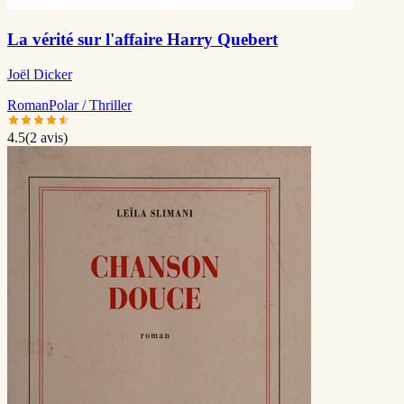
La vérité sur l'affaire Harry Quebert
Joël Dicker
Roman
Polar / Thriller
4.5
(
2
avis)