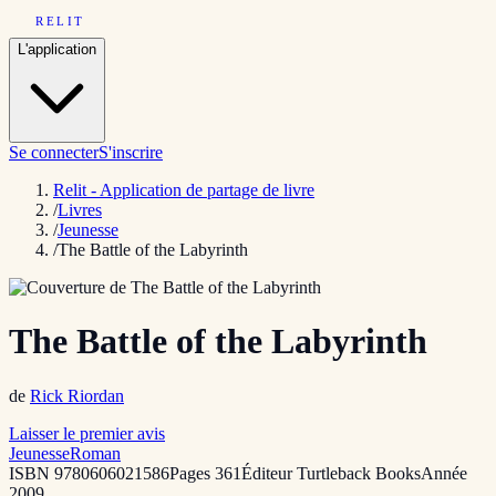
RELIT
L'application
Se connecter
S'inscrire
Relit - Application de partage de livre
/
Livres
/
Jeunesse
/
The Battle of the Labyrinth
The Battle of the Labyrinth
de
Rick Riordan
Laisser le premier avis
Jeunesse
Roman
ISBN
9780606021586
Pages
361
Éditeur
Turtleback Books
Année
2009