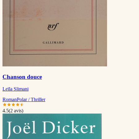
Chanson douce
Leïla Slimani
Roman
Polar / Thriller
4.5
(
2
avis)