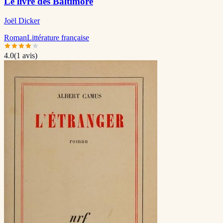
Le livre des Baltimore
Joël Dicker
Roman
Littérature française
4.0
(
1
avis)