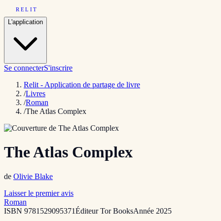
RELIT
L'application
Se connecter
S'inscrire
Relit - Application de partage de livre
/
Livres
/
Roman
/
The Atlas Complex
The Atlas Complex
de
Olivie Blake
Laisser le premier avis
Roman
ISBN
9781529095371
Éditeur
Tor Books
Année
2025