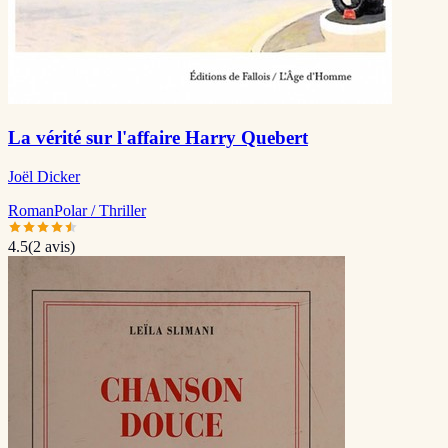
La vérité sur l'affaire Harry Quebert
Joël Dicker
Roman
Polar / Thriller
4.5
(
2
avis)