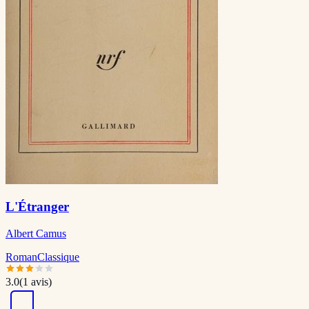
L'Étranger
Albert Camus
Roman
Classique
3.0
(
1
avis)