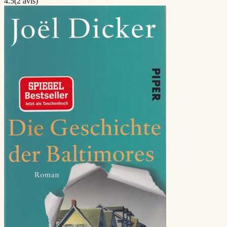
4.5
(
2
avis)