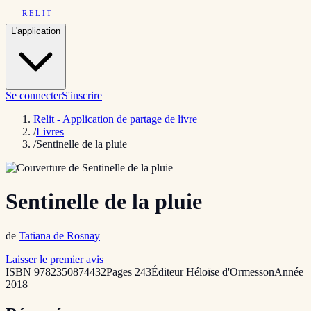
RELIT
L'application
Se connecter
S'inscrire
Relit - Application de partage de livre
/
Livres
/
Sentinelle de la pluie
Sentinelle de la pluie
de
Tatiana de Rosnay
Laisser le premier avis
ISBN
9782350874432
Pages
243
Éditeur
Héloïse d'Ormesson
Année
2018