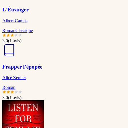
L'Étranger
Albert Camus
Roman
Classique
3.0
(
1
avis)
Frapper l’épopée
Alice Zeniter
Roman
3.0
(
1
avis)