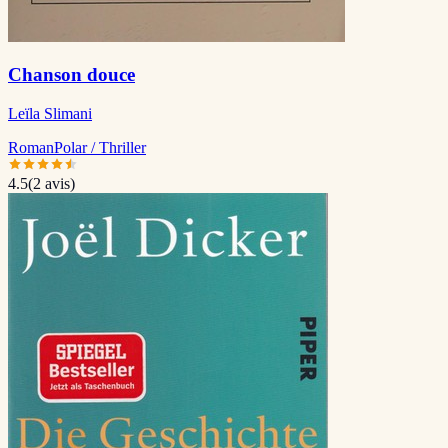
Chanson douce
Leïla Slimani
Roman
Polar / Thriller
4.5
(
2
avis)