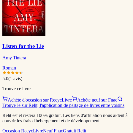
Listen for the Lie
Amy Tintera
Roman
5.0
(
1
avis)
Trouve ce livre
Achète d'occasion sur RecycLivre
Achète neuf sur Fnac
Trouve-le sur Relit, l'application de partage de livres entre voisins
Relit est et restera 100% gratuit. Les liens d'affiliation nous aident à
couvrir les frais d'hébergement et de développement.
Occasion RecycLivre
Neuf Fnac
Gratuit Relit