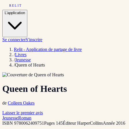
RELIT
L'application
Se connecter
S'inscrire
Relit - Application de partage de livre
/
Livres
/
Jeunesse
/
Queen of Hearts
Queen of Hearts
de
Colleen Oakes
Laisser le premier avis
Jeunesse
Roman
ISBN
9780062409751
Pages
145
Éditeur
HarperCollins
Année
2016