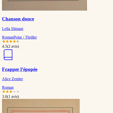
Chanson douce
Leïla Slimani
Roman
Polar / Thriller
4.5
(
2
avis)
Frapper l’épopée
Alice Zeniter
Roman
3.0
(
1
avis)