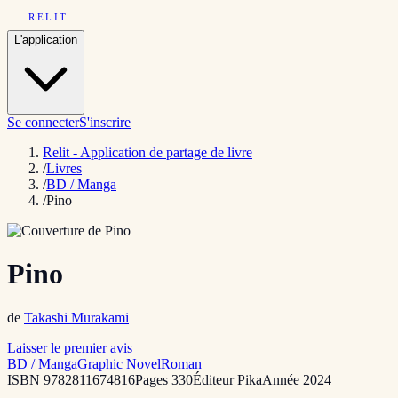
RELIT
L'application
Se connecter
S'inscrire
Relit - Application de partage de livre
/
Livres
/
BD / Manga
/
Pino
Pino
de
Takashi Murakami
Laisser le premier avis
BD / Manga
Graphic Novel
Roman
ISBN
9782811674816
Pages
330
Éditeur
Pika
Année
2024