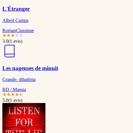
L'Étranger
Albert Camus
Roman
Classique
3.0
(
1
avis)
Les nageuses de minuit
Grande- dibattista
BD / Manga
5.0
(
1
avis)