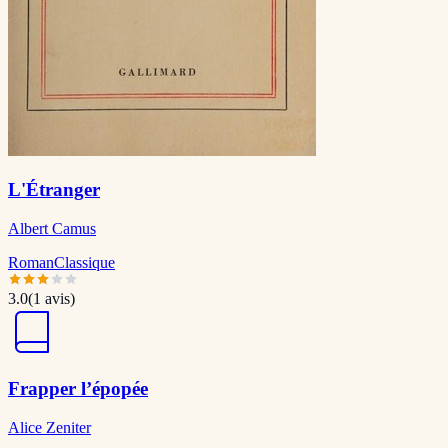
L'Étranger
Albert Camus
Roman
Classique
3.0
(
1
avis)
Frapper l’épopée
Alice Zeniter