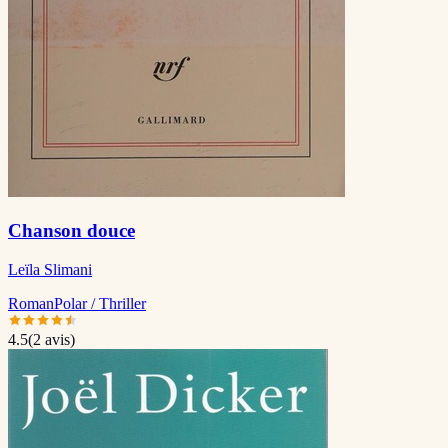
Chanson douce
Leïla Slimani
Roman
Polar / Thriller
4.5
(
2
avis)