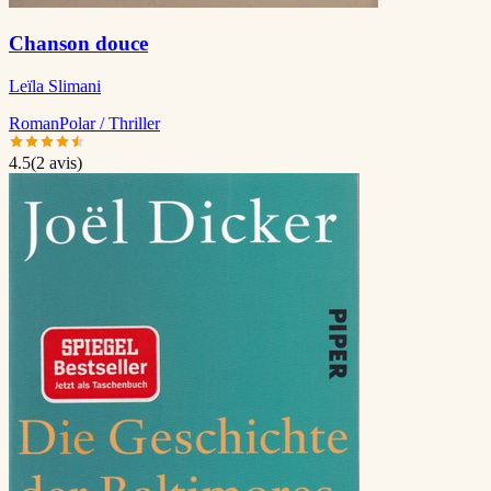
Chanson douce
Leïla Slimani
Roman
Polar / Thriller
4.5
(
2
avis)