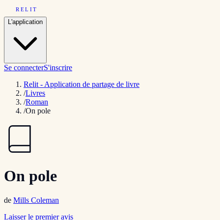
RELIT
L'application
Se connecter
S'inscrire
Relit - Application de partage de livre
/
Livres
/
Roman
/
On pole
On pole
de
Mills Coleman
Laisser le premier avis