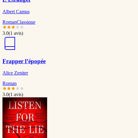
Albert Camus
Roman
Classique
3.0
(
1
avis)
Frapper l’épopée
Alice Zeniter
Roman
3.0
(
1
avis)