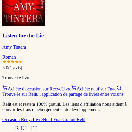
Listen for the Lie
Amy Tintera
Roman
5.0
(
1
avis)
Trouve ce livre
Achète d'occasion sur RecycLivre
Achète neuf sur Fnac
Trouve-le sur Relit, l'application de partage de livres entre voisins
Relit est et restera 100% gratuit. Les liens d'affiliation nous aident à
couvrir les frais d'hébergement et de développement.
Occasion RecycLivre
Neuf Fnac
Gratuit Relit
RELIT