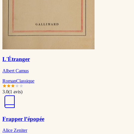
L'Étranger
Albert Camus
Roman
Classique
3.0
(
1
avis)
Frapper l’épopée
Alice Zeniter