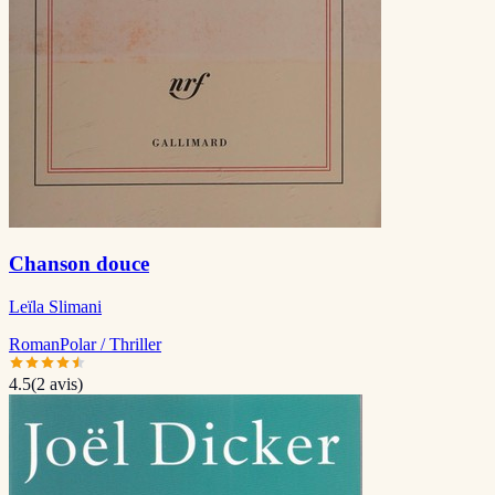
Chanson douce
Leïla Slimani
Roman
Polar / Thriller
4.5
(
2
avis)