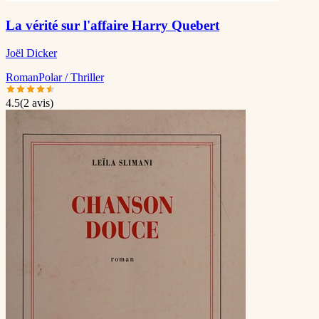
La vérité sur l'affaire Harry Quebert
Joël Dicker
Roman
Polar / Thriller
4.5
(
2
avis)