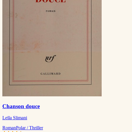
Chanson douce
Leïla Slimani
Roman
Polar / Thriller