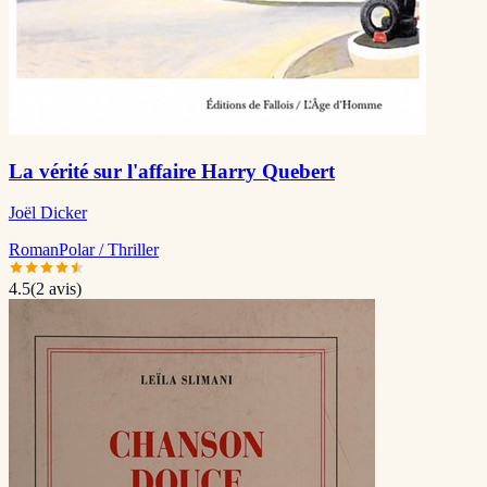
La vérité sur l'affaire Harry Quebert
Joël Dicker
Roman
Polar / Thriller
4.5
(
2
avis)