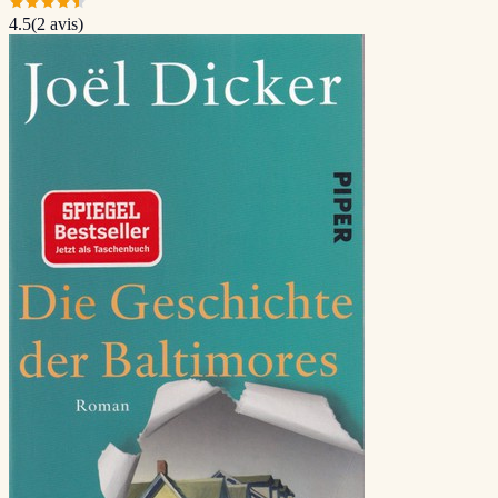
4.5
(
2
avis)