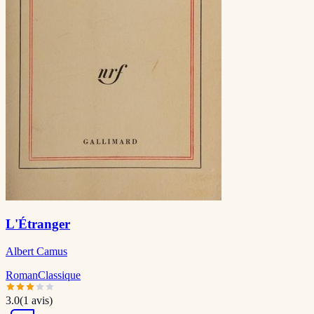
L'Étranger
Albert Camus
Roman
Classique
3.0
(
1
avis)