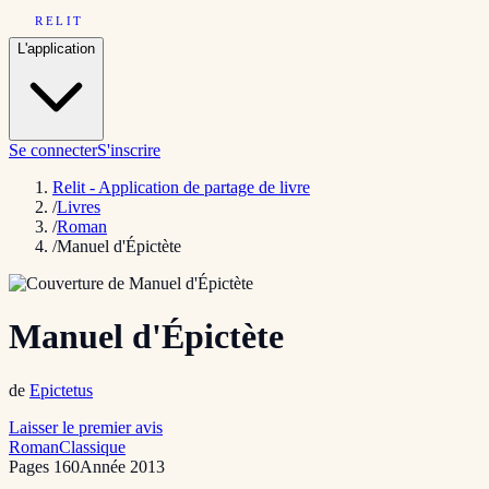
RELIT
L'application
Se connecter
S'inscrire
Relit - Application de partage de livre
/
Livres
/
Roman
/
Manuel d'Épictète
Manuel d'Épictète
de
Epictetus
Laisser le premier avis
Roman
Classique
Pages
160
Année
2013