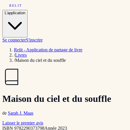
RELIT
L'application
Se connecter
S'inscrire
Relit - Application de partage de livre
/
Livres
/
Maison du ciel et du souffle
Maison du ciel et du souffle
de
Sarah J. Maas
Laisser le premier avis
ISBN
9782290373798
Année
2023