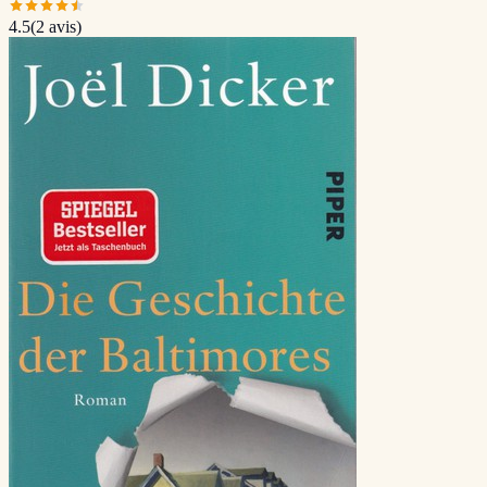
4.5
(
2
avis)