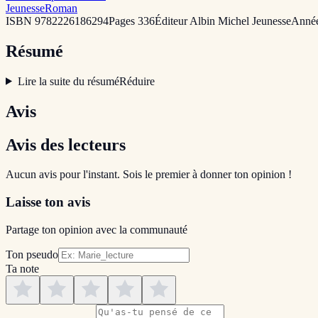
Jeunesse
Roman
ISBN
9782226186294
Pages
336
Éditeur
Albin Michel Jeunesse
Anné
Résumé
Lire la suite du résumé
Réduire
Avis
Avis des lecteurs
Aucun avis pour l'instant. Sois le premier à donner ton opinion !
Laisse ton avis
Partage ton opinion avec la communauté
Ton pseudo
Ta note