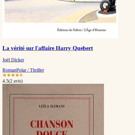
La vérité sur l'affaire Harry Quebert
Joël Dicker
Roman
Polar / Thriller
4.5
(
2
avis)