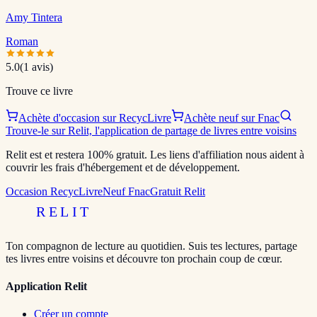
Amy Tintera
Roman
5.0
(
1
avis)
Trouve ce livre
Achète d'occasion sur RecycLivre
Achète neuf sur Fnac
Trouve-le sur Relit, l'application de partage de livres entre voisins
Relit est et restera 100% gratuit. Les liens d'affiliation nous aident à
couvrir les frais d'hébergement et de développement.
Occasion RecycLivre
Neuf Fnac
Gratuit Relit
RELIT
Ton compagnon de lecture au quotidien. Suis tes lectures, partage
tes livres entre voisins et découvre ton prochain coup de cœur.
Application Relit
Créer un compte