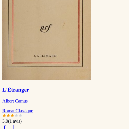
L'Étranger
Albert Camus
Roman
Classique
3.0
(
1
avis)