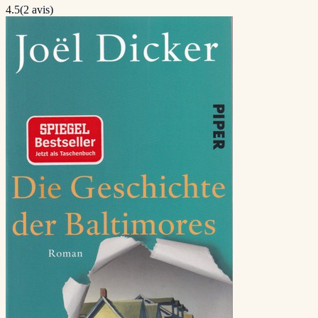
4.5
(
2
avis)