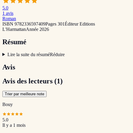
5.0
1
avis
Roman
ISBN
9782336597409
Pages
301
Éditeur
Editions
L'Harmattan
Année
2026
Résumé
Lire la suite du résumé
Réduire
Avis
Avis des lecteurs
(1)
Trier par meilleure note
Bouy
5.0
Il y a 1 mois