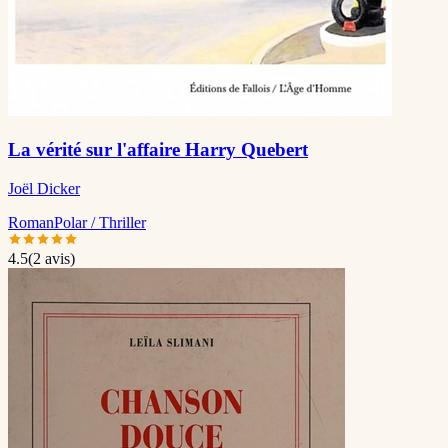
La vérité sur l'affaire Harry Quebert
Joël Dicker
Roman
Polar / Thriller
4.5
(
2
avis)