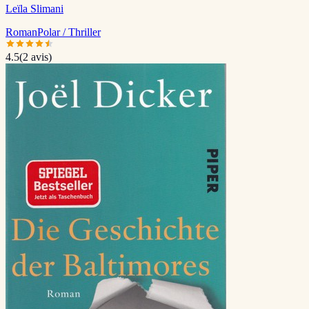
Leïla Slimani
Roman
Polar / Thriller
4.5
(
2
avis)