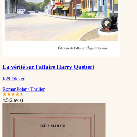
La vérité sur l'affaire Harry Quebert
Joël Dicker
Roman
Polar / Thriller
4.5
(
2
avis)