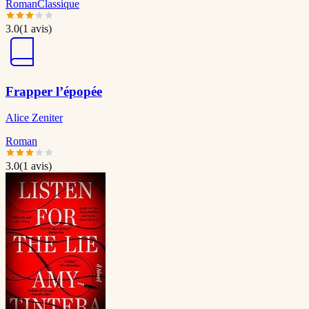
Roman
Classique
3.0
(
1
avis)
Frapper l’épopée
Alice Zeniter
Roman
3.0
(
1
avis)