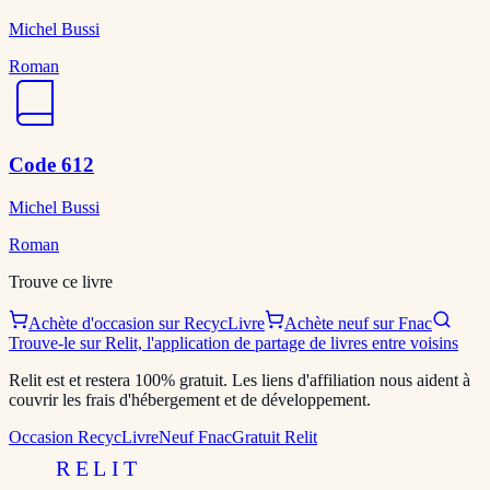
Michel Bussi
Roman
Code 612
Michel Bussi
Roman
Trouve ce livre
Achète d'occasion sur RecycLivre
Achète neuf sur Fnac
Trouve-le sur Relit, l'application de partage de livres entre voisins
Relit est et restera 100% gratuit. Les liens d'affiliation nous aident à
couvrir les frais d'hébergement et de développement.
Occasion RecycLivre
Neuf Fnac
Gratuit Relit
RELIT