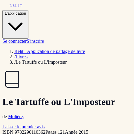
RELIT
L'application
Se connecter
S'inscrire
Relit - Application de partage de livre
/
Livres
/
Le Tartuffe ou L'Imposteur
Le Tartuffe ou L'Imposteur
de
Molière,
Laisser le premier avis
ISBN
9782290110362
Pages
121
Année
2015