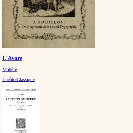
L'Avare
Molière
Théâtre
Classique