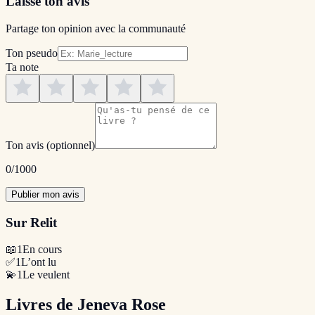
Laisse ton avis
Partage ton opinion avec la communauté
Ton pseudo
Ta note
Ton avis
(optionnel)
0
/1000
Publier mon avis
Sur Relit
📖
1
En cours
✅
1
L’ont lu
💫
1
Le veulent
Livres de Jeneva Rose