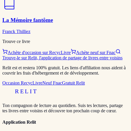
La Mémoire fantôme
Franck Thilliez
Trouve ce livre
Achète d'occasion sur RecycLivre
Achète neuf sur Fnac
Trouve-le sur Relit, l'application de partage de livres entre voisins
Relit est et restera 100% gratuit. Les liens d'affiliation nous aident à
couvrir les frais d'hébergement et de développement.
Occasion RecycLivre
Neuf Fnac
Gratuit Relit
RELIT
Ton compagnon de lecture au quotidien. Suis tes lectures, partage
tes livres entre voisins et découvre ton prochain coup de cœur.
Application Relit