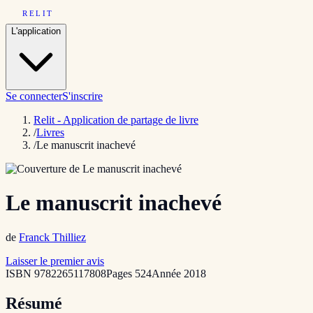
RELIT
L'application
Se connecter
S'inscrire
Relit - Application de partage de livre
/
Livres
/
Le manuscrit inachevé
Le manuscrit inachevé
de
Franck Thilliez
Laisser le premier avis
ISBN
9782265117808
Pages
524
Année
2018
Résumé