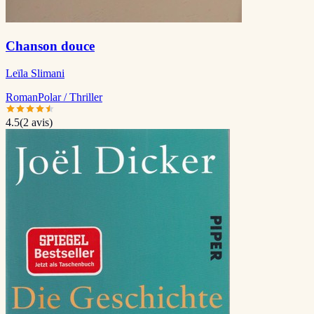
Chanson douce
Leïla Slimani
Roman
Polar / Thriller
4.5
(
2
avis)