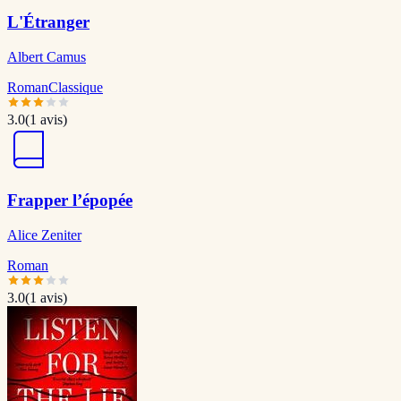
L'Étranger
Albert Camus
Roman
Classique
3.0
(
1
avis)
Frapper l’épopée
Alice Zeniter
Roman
3.0
(
1
avis)