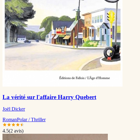
La vérité sur l'affaire Harry Quebert
Joël Dicker
Roman
Polar / Thriller
4.5
(
2
avis)