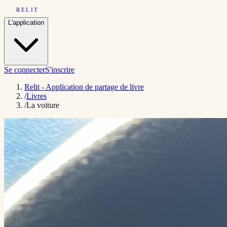
RELIT
L'application
Se connecter
S'inscrire
Relit - Application de partage de livre
/
Livres
/
La voiture