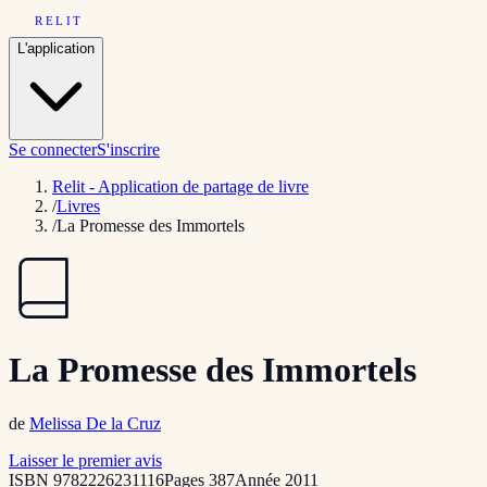
RELIT
L'application
Se connecter
S'inscrire
Relit - Application de partage de livre
/
Livres
/
La Promesse des Immortels
La Promesse des Immortels
de
Melissa De la Cruz
Laisser le premier avis
ISBN
9782226231116
Pages
387
Année
2011