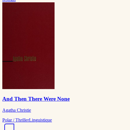
And Then There Were None
Agatha Christie
Polar / Thriller
Linguistique