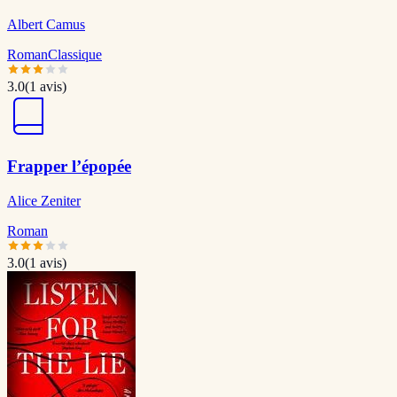
Albert Camus
Roman
Classique
3.0
(
1
avis)
Frapper l’épopée
Alice Zeniter
Roman
3.0
(
1
avis)