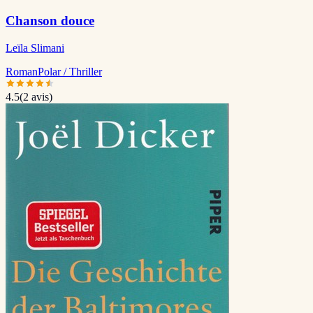
Chanson douce
Leïla Slimani
Roman
Polar / Thriller
4.5
(
2
avis)