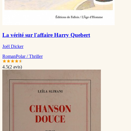
La vérité sur l'affaire Harry Quebert
Joël Dicker
Roman
Polar / Thriller
4.5
(
2
avis)