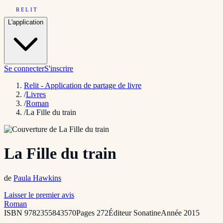
RELIT
L'application
Se connecter
S'inscrire
Relit - Application de partage de livre
/
Livres
/
Roman
/
La Fille du train
La Fille du train
de
Paula Hawkins
Laisser le premier avis
Roman
ISBN
9782355843570
Pages
272
Éditeur
Sonatine
Année
2015