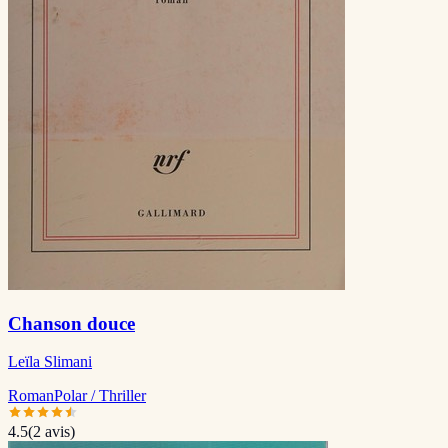
Chanson douce
Leïla Slimani
Roman
Polar / Thriller
4.5
(
2
avis)