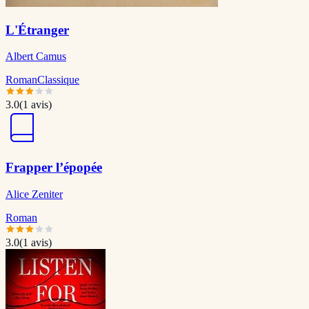
L'Étranger
Albert Camus
Roman
Classique
3.0
(
1
avis)
Frapper l’épopée
Alice Zeniter
Roman
3.0
(
1
avis)