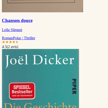
Chanson douce
Leïla Slimani
Roman
Polar / Thriller
4.5
(
2
avis)