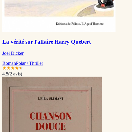
La vérité sur l'affaire Harry Quebert
Joël Dicker
Roman
Polar / Thriller
4.5
(
2
avis)