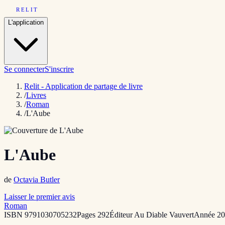
RELIT
L'application
Se connecter
S'inscrire
Relit - Application de partage de livre
/
Livres
/
Roman
/
L'Aube
L'Aube
de
Octavia Butler
Laisser le premier avis
Roman
ISBN
9791030705232
Pages
292
Éditeur
Au Diable Vauvert
Année
20