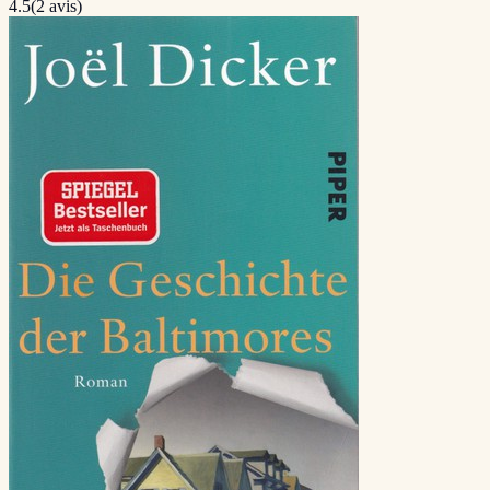
4.5
(
2
avis)