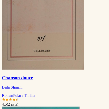
Chanson douce
Leïla Slimani
Roman
Polar / Thriller
4.5
(
2
avis)