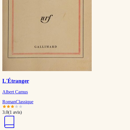
L'Étranger
Albert Camus
Roman
Classique
3.0
(
1
avis)