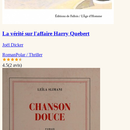
La vérité sur l'affaire Harry Quebert
Joël Dicker
Roman
Polar / Thriller
4.5
(
2
avis)