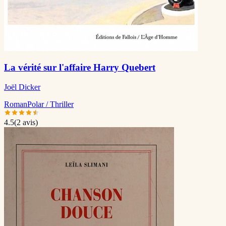
La vérité sur l'affaire Harry Quebert
Joël Dicker
Roman
Polar / Thriller
4.5
(
2
avis)