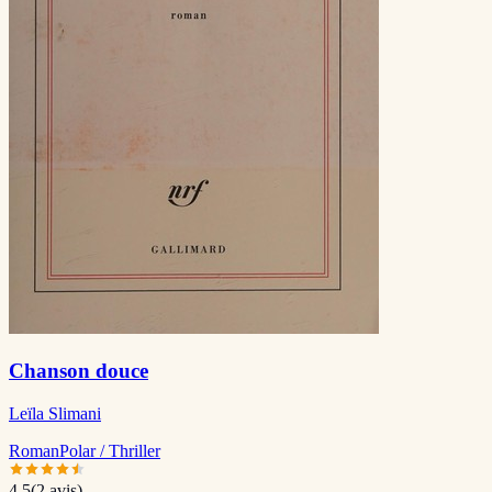
Chanson douce
Leïla Slimani
Roman
Polar / Thriller
4.5
(
2
avis)