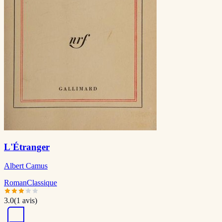
L'Étranger
Albert Camus
Roman
Classique
3.0
(
1
avis)