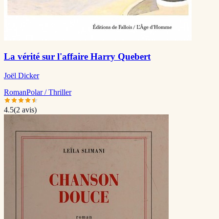
La vérité sur l'affaire Harry Quebert
Joël Dicker
Roman
Polar / Thriller
4.5
(
2
avis)