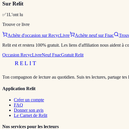
Sur Relit
✅
1
L’ont lu
Trouve ce livre
Achète d'occasion sur RecycLivre
Achète neuf sur Fnac
Trouv
Relit est et restera 100% gratuit. Les liens d'affiliation nous aident à
Occasion RecycLivre
Neuf Fnac
Gratuit Relit
RELIT
Ton compagnon de lecture au quotidien. Suis tes lectures, partage tes 
Application Relit
Créer un compte
FAQ
Donner son avis
Le Carnet de Relit
Nos services pour les lecteurs