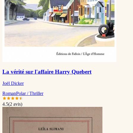
La vérité sur l'affaire Harry Quebert
Joël Dicker
Roman
Polar / Thriller
4.5
(
2
avis)