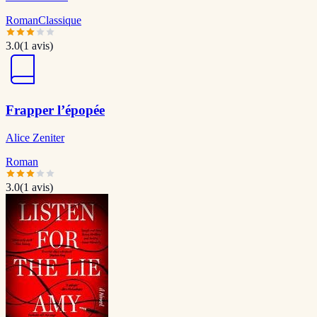
Roman
Classique
3.0
(
1
avis)
Frapper l’épopée
Alice Zeniter
Roman
3.0
(
1
avis)