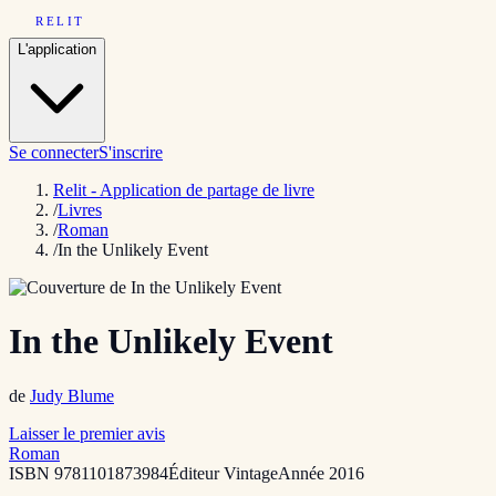
RELIT
L'application
Se connecter
S'inscrire
Relit - Application de partage de livre
/
Livres
/
Roman
/
In the Unlikely Event
In the Unlikely Event
de
Judy Blume
Laisser le premier avis
Roman
ISBN
9781101873984
Éditeur
Vintage
Année
2016