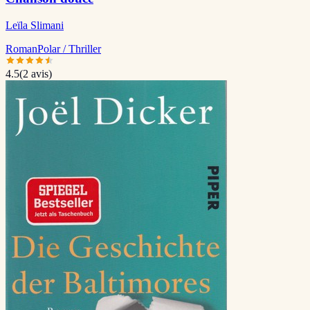
Leïla Slimani
Roman
Polar / Thriller
4.5
(
2
avis)