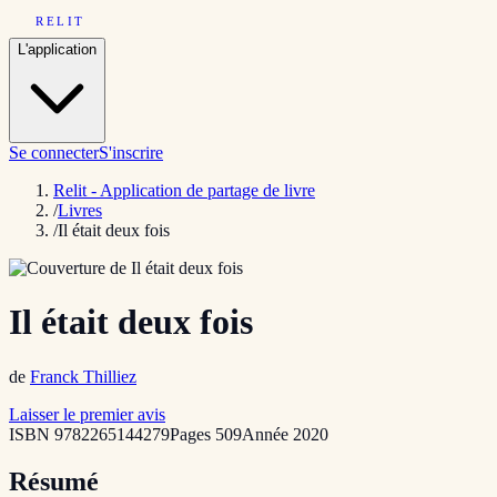
RELIT
L'application
Se connecter
S'inscrire
Relit - Application de partage de livre
/
Livres
/
Il était deux fois
Il était deux fois
de
Franck Thilliez
Laisser le premier avis
ISBN
9782265144279
Pages
509
Année
2020
Résumé