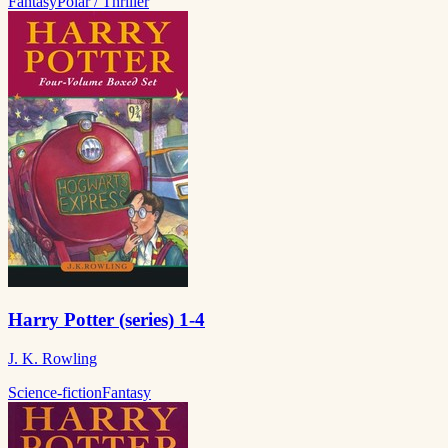
Fantasy
Polar / Thriller
Harry Potter (series) 1-4
J. K. Rowling
Science-fiction
Fantasy