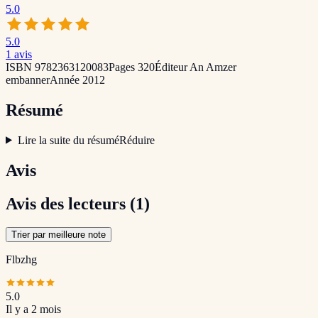
5.0
5.0
1
avis
ISBN
9782363120083
Pages
320
Éditeur
An Amzer
embanner
Année
2012
Résumé
Lire la suite du résumé
Réduire
Avis
Avis des lecteurs
(1)
Trier par meilleure note
Flbzhg
5.0
Il y a 2 mois