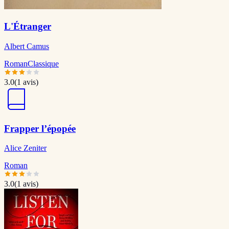
L'Étranger
Albert Camus
Roman
Classique
3.0
(
1
avis)
Frapper l’épopée
Alice Zeniter
Roman
3.0
(
1
avis)