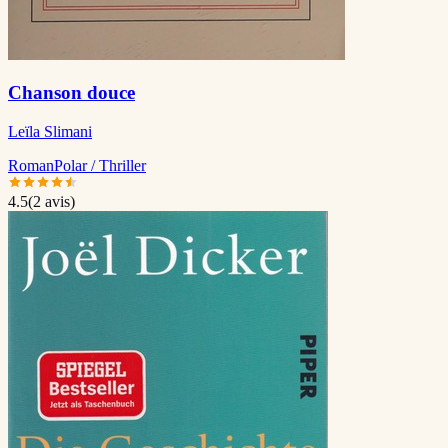
Chanson douce
Leïla Slimani
Roman
Polar / Thriller
4.5
(
2
avis)