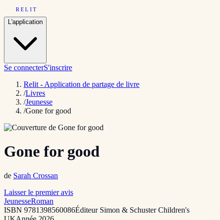
RELIT
L'application
Se connecter
S'inscrire
Relit - Application de partage de livre
/
Livres
/
Jeunesse
/
Gone for good
Gone for good
de
Sarah Crossan
Laisser le premier avis
Jeunesse
Roman
ISBN
9781398560086
Éditeur
Simon & Schuster Children's
UK
Année
2026