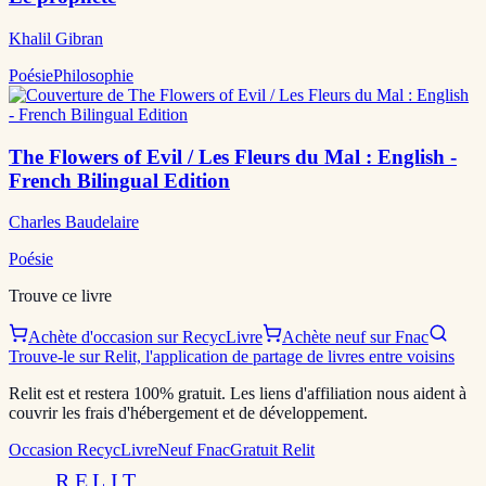
Khalil Gibran
Poésie
Philosophie
The Flowers of Evil / Les Fleurs du Mal : English -
French Bilingual Edition
Charles Baudelaire
Poésie
Trouve ce livre
Achète d'occasion sur RecycLivre
Achète neuf sur Fnac
Trouve-le sur Relit, l'application de partage de livres entre voisins
Relit est et restera 100% gratuit. Les liens d'affiliation nous aident à
couvrir les frais d'hébergement et de développement.
Occasion RecycLivre
Neuf Fnac
Gratuit Relit
RELIT