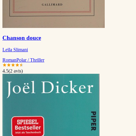
Chanson douce
Leïla Slimani
Roman
Polar / Thriller
4.5
(
2
avis)