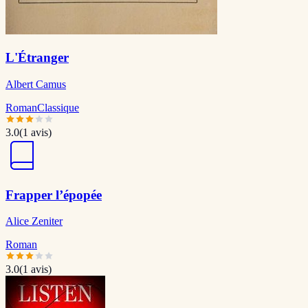
L'Étranger
Albert Camus
Roman
Classique
3.0
(
1
avis)
Frapper l’épopée
Alice Zeniter
Roman
3.0
(
1
avis)