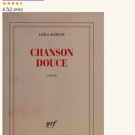
4.5
(
2
avis)